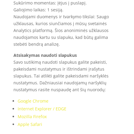
Sukūrimo momentas: Įėjus į puslapį.
Galiojimo laikas: 1 sesiją.
Naudojami duomenys ir tvarkymo tikslai: Saugo
užklausas, kurios siunčiamos į mūsų svetainės
Analytics platformą. Šios anoniminės užklausos
naudojamos kartu su slapuku, kad būtų galima
stebėti bendrą analizę.
Atsisakymas naudoti slapukus
Savo sutikimą naudoti slapukus galite pakeisti,
pakeisdami nustatymus ir ištrindami įrašytus
slapukus. Tai atlikti galite pakeisdami naršyklės
nustatymus. Dažniausiai naudojamų naršyklių
nustatymus rasite nuspaudę ant šių nuorodų:
Google Chrome
Internet Explorer / EDGE
Mozilla Firefox
Apple Safari