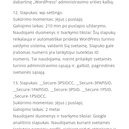
dabartinę „WordPress“ administravimo srities kalbą.
12. Slapukas: wp-settings-
Sukūrimo momentas: Įėjus į puslapį.
Galiojimo laikas: 210 min po puslapio uždarymo.
Naudojami duomenys ir tvarkymo tikslai: Šių slapukų
reikalauja ir automatiškai prideda WordPress turinio
valdymo sistema, valdanti šią svetainę. Slapuko gale
įrašomas numeris yra lankytojui suteiktas ID
numeris. Tai naudojama, norint pritaikyti svetainės
turinio administravimo sąsają ir, galbūt, pagrindinės
svetainės sąsają.
13. Slapukas: __Secure-3PSIDCC, __Secure-3PAPISID,
__Secure-1PAPISID, __Secure-3PSID, __Secure-1PSID,
_Secure-1PSIDCC,
Sukūrimo momentas: Įėjus į puslapį.
Galiojimo laikas: 2 metai
Naudojami duomenys ir tvarkymo tikslai: Google
analitinis slapukas. Naudojamas kuriant svetainės