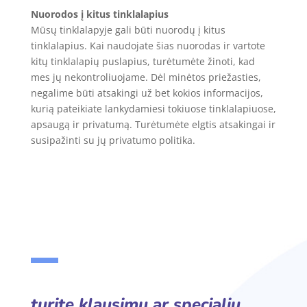
Nuorodos į kitus tinklalapius
Mūsų tinklalapyje gali būti nuorodų į kitus
tinklalapius. Kai naudojate šias nuorodas ir vartote
kitų tinklalapių puslapius, turėtumėte žinoti, kad
mes jų nekontroliuojame. Dėl minėtos priežasties,
negalime būti atsakingi už bet kokios informacijos,
kurią pateikiate lankydamiesi tokiuose tinklalapiuose,
apsaugą ir privatumą. Turėtumėte elgtis atsakingai ir
susipažinti su jų privatumo politika.
turite klausimų ar specialių