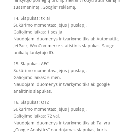
lankytojo pomėgių profilį, siekiant rodyti atitinkamą ir
suasmenintą „Google“ reklamą.
14. Slapukas: tk_ai
Sukūrimo momentas: Įėjus į puslapį.
Galiojimo laikas: 1 sesija
Naudojami duomenys ir tvarkymo tikslai: Automattic,
JetPack, WooCommerce statistinis slapukas. Saugo
unikalų lankytojo ID.
15. Slapukas: AEC
Sukūrimo momentas: Įėjus į puslapį.
Galiojimo laikas: 6 mėn.
Naudojami duomenys ir tvarkymo tikslai: google
analitinis slapukas.
16. Slapukas: OTZ
Sukūrimo momentas: Įėjus į puslapį.
Galiojimo laikas: 72 val.
Naudojami duomenys ir tvarkymo tikslai: Tai yra
„Google Analytics“ naudojamas slapukas, kuris