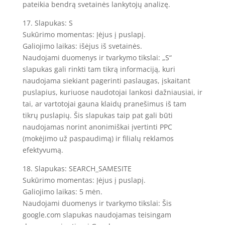
pateikia bendrą svetainės lankytojų analizę.
17. Slapukas: S
Sukūrimo momentas: Įėjus į puslapį.
Galiojimo laikas: išėjus iš svetainės.
Naudojami duomenys ir tvarkymo tikslai: „S“
slapukas gali rinkti tam tikrą informaciją, kuri
naudojama siekiant pagerinti paslaugas, įskaitant
puslapius, kuriuose naudotojai lankosi dažniausiai, ir
tai, ar vartotojai gauna klaidų pranešimus iš tam
tikrų puslapių. Šis slapukas taip pat gali būti
naudojamas norint anonimiškai įvertinti PPC
(mokėjimo už paspaudimą) ir filialų reklamos
efektyvumą.
18. Slapukas: SEARCH_SAMESITE
Sukūrimo momentas: Įėjus į puslapį.
Galiojimo laikas: 5 mėn.
Naudojami duomenys ir tvarkymo tikslai: Šis
google.com slapukas naudojamas teisingam