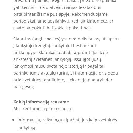
privatumo politiką. Bėgant laikui, privatumo politika
gali keistis – tokiu atveju, naujas tekstas bus
patalpintas šiame puslapyje. Rekomenduojame
periodiškai jame apsilankyti, kad įsitikintumėte, ar
esate patenkinti bet kokiais pakeitimais.
Slapukas (angl. cookies) yra nedidelis failas, atsiųstas
į lankytojo įrenginį, lankytojui besilankant
tinklalapyje. Slapukas padeda atpažinti Jus kaip
ankstesnį svetainės lankytoją, išsaugoti Jūsų
lankymosi mūsų svetainėje istoriją ir pagal tai
parinkti Jums aktualų turinį. Ši informacija prisideda
prie svetainės tobulinimo, siekiant ją padaryti dar
patogesnę.
Kokią informaciją renkame
Mes renkame šią informaciją:
informacija, reikalinga atpažinti Jus kaip svetainės
lankytoją;