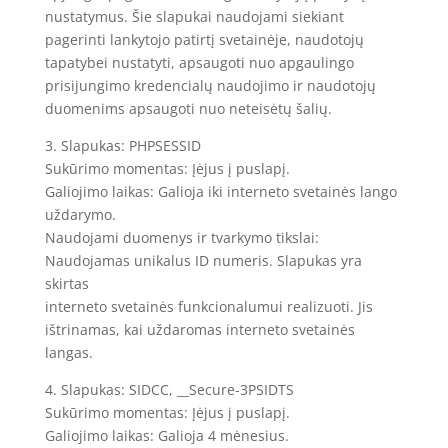
nustatymus. Šie slapukai naudojami siekiant
pagerinti lankytojo patirtį svetainėje, naudotojų
tapatybei nustatyti, apsaugoti nuo apgaulingo
prisijungimo kredencialų naudojimo ir naudotojų
duomenims apsaugoti nuo neteisėtų šalių.
3. Slapukas: PHPSESSID
Sukūrimo momentas: Įėjus į puslapį.
Galiojimo laikas: Galioja iki interneto svetainės lango
uždarymo.
Naudojami duomenys ir tvarkymo tikslai:
Naudojamas unikalus ID numeris. Slapukas yra
skirtas
interneto svetainės funkcionalumui realizuoti. Jis
ištrinamas, kai uždaromas interneto svetainės
langas.
4. Slapukas: SIDCC, __Secure-3PSIDTS
Sukūrimo momentas: Įėjus į puslapį.
Galiojimo laikas: Galioja 4 mėnesius.