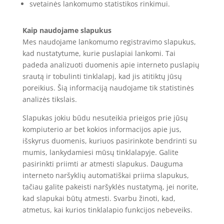
svetainės lankomumo statistikos rinkimui.
Kaip naudojame slapukus
Mes naudojame lankomumo registravimo slapukus,
kad nustatytume, kurie puslapiai lankomi. Tai
padeda analizuoti duomenis apie interneto puslapių
srautą ir tobulinti tinklalapį, kad jis atitiktų jūsų
poreikius. Šią informaciją naudojame tik statistinės
analizės tikslais.
Slapukas jokiu būdu nesuteikia prieigos prie jūsų
kompiuterio ar bet kokios informacijos apie jus,
išskyrus duomenis, kuriuos pasirinkote bendrinti su
mumis, lankydamiesi mūsų tinklalapyje. Galite
pasirinkti priimti ar atmesti slapukus. Dauguma
interneto naršyklių automatiškai priima slapukus,
tačiau galite pakeisti naršyklės nustatymą, jei norite,
kad slapukai būtų atmesti. Svarbu žinoti, kad,
atmetus, kai kurios tinklalapio funkcijos nebeveiks.