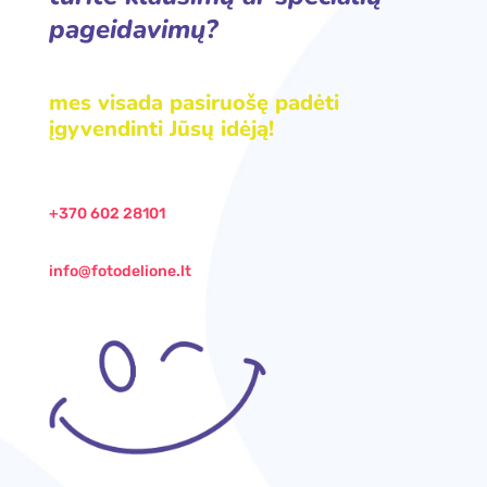
pageidavimų?
mes visada pasiruošę padėti
įgyvendinti Jūsų idėją!
+370 602 28101
info@fotodelione.lt