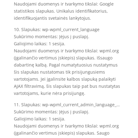
Naudojami duomenys ir tvarkymo tikslai: Google
statistikos slapukas. Unikalus identifikatorius,
identifikuojantis svetainės lankytojus.
10. Slapukas: wp-wpml_current_language
Sukūrimo momentas: Įėjus į puslapį.
Galiojimo laikas: 1 sesija.
Naudojami duomenys ir tvarkymo tikslai: wpml.org
(įgalinančio vertimus įskiepis) slapukas. Išsaugo
dabartinę kalbą. Pagal numatytuosius nustatymus
šis slapukas nustatomas tik prisijungusiems
vartotojams. Jei įgalinsite kalbos slapuką palaikyti
AJAX filtravimą, šis slapukas taip pat bus nustatytas
vartotojams, kurie nėra prisijungę.
11. Slapukas: wp-wpml_current_admin_language_…
Sukūrimo momentas: Įėjus į puslapį.
Galiojimo laikas: 1 sesija.
Naudojami duomenys ir tvarkymo tikslai: wpml.org
(įgalinančio vertimus įskiepis) slapukas. Saugo