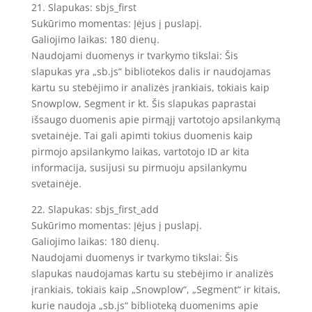
21. Slapukas: sbjs_first
Sukūrimo momentas: Įėjus į puslapį.
Galiojimo laikas: 180 dienų.
Naudojami duomenys ir tvarkymo tikslai: Šis
slapukas yra „sb.js“ bibliotekos dalis ir naudojamas
kartu su stebėjimo ir analizės įrankiais, tokiais kaip
Snowplow, Segment ir kt. Šis slapukas paprastai
išsaugo duomenis apie pirmąjį vartotojo apsilankymą
svetainėje. Tai gali apimti tokius duomenis kaip
pirmojo apsilankymo laikas, vartotojo ID ar kita
informacija, susijusi su pirmuoju apsilankymu
svetainėje.
22. Slapukas: sbjs_first_add
Sukūrimo momentas: Įėjus į puslapį.
Galiojimo laikas: 180 dienų.
Naudojami duomenys ir tvarkymo tikslai: Šis
slapukas naudojamas kartu su stebėjimo ir analizės
įrankiais, tokiais kaip „Snowplow“, „Segment“ ir kitais,
kurie naudoja „sb.js“ biblioteką duomenims apie