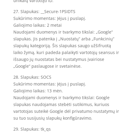
unikalų vartotojo ID.
27. Slapukas: __Secure-1PSIDTS
Sukūrimo momentas: Įėjus į puslapį.
Galiojimo laikas: 2 metai
Naudojami duomenys ir tvarkymo tikslai: „Google“
slapukas. Jis patenka į „Nuostatų“ arba „Funkcinių“
slapukų kategoriją. Šis slapukas saugo užšifruotą
laiko žymą, kuri padeda palaikyti vartotojų seansus ir
išsaugo jų nuostatas bei nustatymus įvairiose
„Google“ paslaugose ir svetainėse.
28. Slapukas: SOCS
Sukūrimo momentas: Įėjus į puslapį.
Galiojimo laikas: 13 mėn.
Naudojami duomenys ir tvarkymo tikslai: Google
slapukas naudojamas stebėti sutikimus, kuriuos
vartotojas suteikė Google dėl privatumo nustatymų ir
su tuo susijusių slapukų konfigūravimo.
29. Slapukas: tk_qs