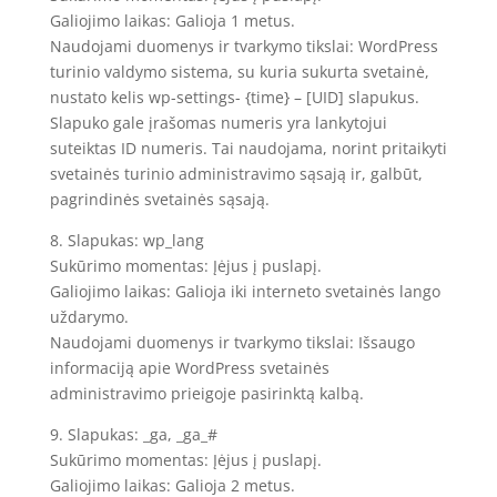
Galiojimo laikas: Galioja 1 metus.
Naudojami duomenys ir tvarkymo tikslai: WordPress
turinio valdymo sistema, su kuria sukurta svetainė,
nustato kelis wp-settings- {time} – [UID] slapukus.
Slapuko gale įrašomas numeris yra lankytojui
suteiktas ID numeris. Tai naudojama, norint pritaikyti
svetainės turinio administravimo sąsają ir, galbūt,
pagrindinės svetainės sąsają.
8. Slapukas: wp_lang
Sukūrimo momentas: Įėjus į puslapį.
Galiojimo laikas: Galioja iki interneto svetainės lango
uždarymo.
Naudojami duomenys ir tvarkymo tikslai: Išsaugo
informaciją apie WordPress svetainės
administravimo prieigoje pasirinktą kalbą.
9. Slapukas: _ga, _ga_#
Sukūrimo momentas: Įėjus į puslapį.
Galiojimo laikas: Galioja 2 metus.