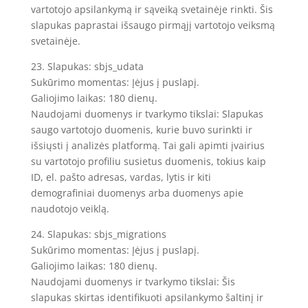
vartotojo apsilankymą ir sąveiką svetainėje rinkti. Šis
slapukas paprastai išsaugo pirmąjį vartotojo veiksmą
svetainėje.
23. Slapukas: sbjs_udata
Sukūrimo momentas: Įėjus į puslapį.
Galiojimo laikas: 180 dienų.
Naudojami duomenys ir tvarkymo tikslai: Slapukas
saugo vartotojo duomenis, kurie buvo surinkti ir
išsiųsti į analizės platformą. Tai gali apimti įvairius
su vartotojo profiliu susietus duomenis, tokius kaip
ID, el. pašto adresas, vardas, lytis ir kiti
demografiniai duomenys arba duomenys apie
naudotojo veiklą.
24. Slapukas: sbjs_migrations
Sukūrimo momentas: Įėjus į puslapį.
Galiojimo laikas: 180 dienų.
Naudojami duomenys ir tvarkymo tikslai: Šis
slapukas skirtas identifikuoti apsilankymo šaltinį ir