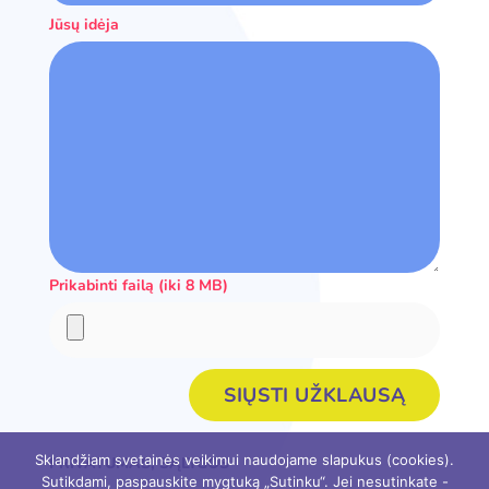
Jūsų idėja
Prikabinti failą (iki 8 MB)
Sklandžiam svetainės veikimui naudojame slapukus (cookies).
PRIVATUMAS, SĄLYGOS
Sutikdami, paspauskite mygtuką „Sutinku“. Jei nesutinkate -