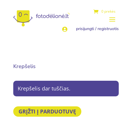
0 prekės
prisijungti / registruotis

Krepšelis
Krepšelis dar tuščias.
GRĮŽTI Į PARDUOTUVĘ