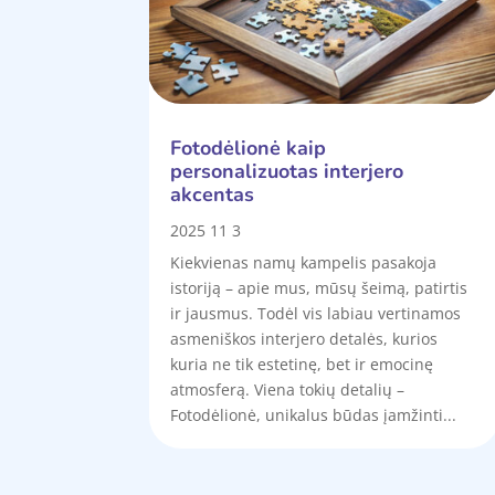
Fotodėlionė kaip
personalizuotas interjero
akcentas
2025 11 3
Kiekvienas namų kampelis pasakoja
istoriją – apie mus, mūsų šeimą, patirtis
ir jausmus. Todėl vis labiau vertinamos
asmeniškos interjero detalės, kurios
kuria ne tik estetinę, bet ir emocinę
atmosferą. Viena tokių detalių –
Fotodėlionė, unikalus būdas įamžinti...