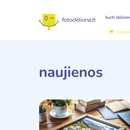
kurti dėlio
0 prekė
naujienos