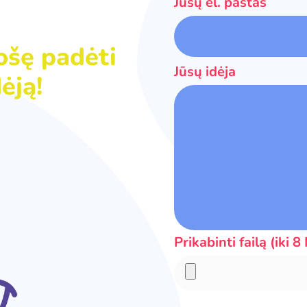
Jūsų el. paštas
ošę padėti
Jūsų idėja
ėją!
Prikabinti failą (iki 8