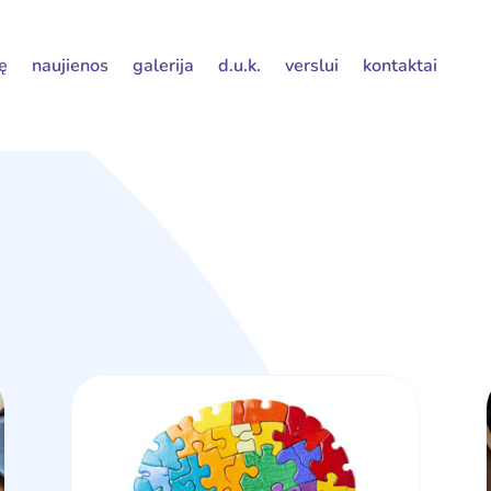
nę
naujienos
galerija
d.u.k.
verslui
kontaktai
s