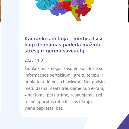
Kai rankos dėlioja – mintys ilsisi:
kaip dėliojimas padeda mažinti
stresą ir gerina savijautą
2025 11 3
Šiuolaikinis žmogus kasdien susiduria su
informacijos pertekliumi, greitu tempu ir
nuolatiniu dėmesio blaškymu. Net poilsio
metu dažnai neatsitraukiame nuo ekranų
– naršome, peržiūrime, reaguojame. Dėl
to mūsų protas retai ilsisi iš tikrųjų.
Viena paprasta, bet...