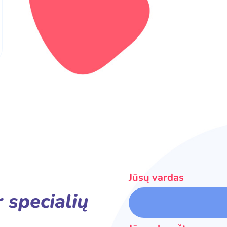
Jūsų vardas
r specialių