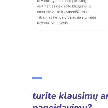
dovanos įgauna naują prasmę –
vertinamas ne daikto blizgesys, o
emocinė vertė ir asmeniškumas.
Tikrumas tampa didžiausia šių metų
dovana. Šis pokytis...
turite klausimų a
pageidavimų?