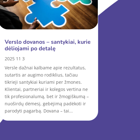
Verslo dovanos – santykiai, kurie
dėliojami po detalę
2025 11 3
Versle dažnai kalbame apie rezultatus,
sutartis ar augimo rodiklius, tačiau
tikrieji santykiai kuriami per žmones.
Klientai, partneriai ir kolegos vertina ne
tik profesionalumą, bet ir žmogiškumą –
nuoširdų dėmesį, gebėjimą padėkoti ir
parodyti pagarbą. Dovana – tai...